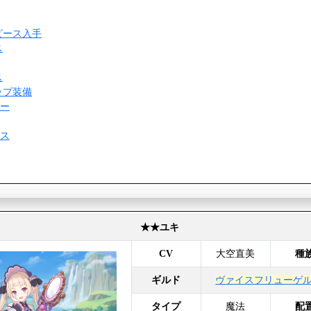
ピース入手
ス
ス
ップ装備
ー
ス
★★ユキ
CV
大空直美
種
ギルド
ヴァイスフリューゲル
タイプ
魔法
配