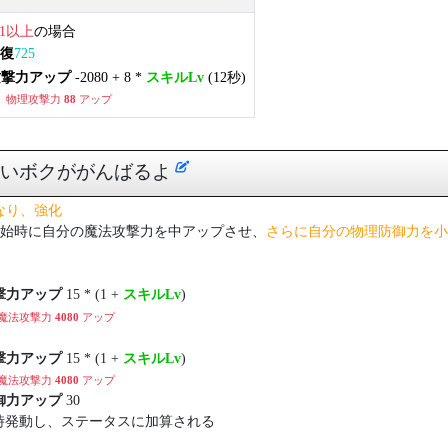
1以上
の場合
回復
725
攻撃力アップ
-2080 + 8 *
スキルLv
(12秒)
、
物理攻撃力
88
アップ
可愛いボクががんばるよ
になり、強化
始時に自分の魔法攻撃力を中アップさせ、
さらに自分の物理防御力を小
撃力アップ
15 * (1 +
スキルLv
)
魔法攻撃力
4080
アップ
撃力アップ
15 * (1 +
スキルLv
)
魔法攻撃力
4080
アップ
御力アップ
30
時発動し、ステータスに加算される