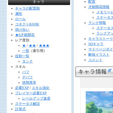
キャラ
配置
才能開花情報
キャラの配置順
メモリー
属性
ステータ
ロール
ランク情報
コネクトRANK
ステータ
掛け合い
ランクア
★6才能開花
キャラストーリ
レア度別
SDキャラ
★
/
★★
/
★★★
マイページボイ
一覧
（索引用）
解放イラスト
役割一覧
コメント
タンク
スキル
キャラ情報
バフ
デバフ
状態異常
必要EXP
/
スキル強化
プレイヤー必要EXP
レベルアップ速度
ステータス解説
計算式