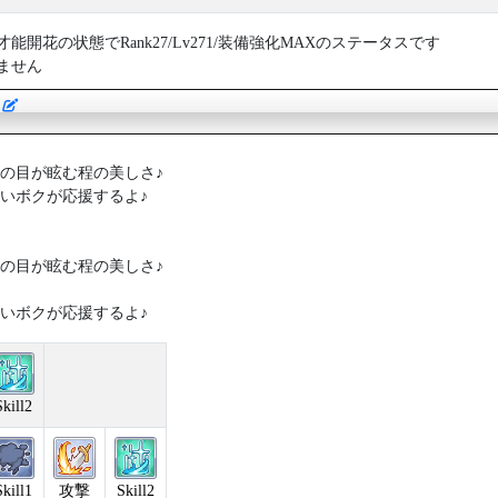
開花の状態でRank27/Lv271/装備強化MAXのステータスです
ません
ン
 ボクの目が眩む程の美しさ♪
 可愛いボクが応援するよ♪
 ボクの目が眩む程の美しさ♪
 可愛いボクが応援するよ♪
Skill2
Skill1
攻撃
Skill2