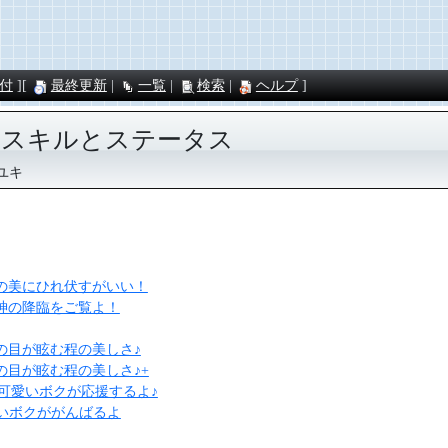
付
最終更新
一覧
検索
ヘルプ
のスキルとステータス
ユキ
の美にひれ伏すがいい！
神の降臨をご覧よ！
の目が眩む程の美しさ♪
の目が眩む程の美しさ♪+
] 可愛いボクが応援するよ♪
可愛いボクががんばるよ