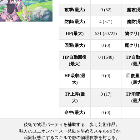
攻撃(最大)
0 (52)
魔攻(
防御(最大)
4 (571)
魔防(
HP(最大)
521 (30723)
物クリ(
回避(最大)
0 (0)
魔クリ(
HP自動回復
0 (1640)
TP自
(最大)
(最
HP吸収(最
0 (0)
回復量
大)
(最
TP上昇(最
0 (17)
TP消
大)
(最
命中(最大)
0 (0)
後衛で物理パーティを補助する、歩く芸術作品。
味方のユニオンバースト発動を早めるスキルのほか、
暗闇状態にするスキルで敵の物理攻撃を封じる。