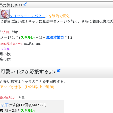
程の美しさ♪+
グリッターコンパクト
」を装備で変化
２番目に近い敵１キャラに魔法中ダメージを与え、さらに暗闇状態と誘
「
2人目
」対象
ダメージ
15 * (
スキルLv
+ 1) +
魔法攻撃力
* 1.2
34633
魔法ダメージ
(EX込)、1HIT
ージ依存
闇
(8秒)
惑
(8秒)
] 可愛いボクが応援するよ♪
が多い味方１キャラのＴＰを中回復する。
ップさせる。(Lv261以上で追加)
低い味方1人
」対象
0以下
の場合(TP回復MAX725)
回復
75 + 2.5 *
スキルLv