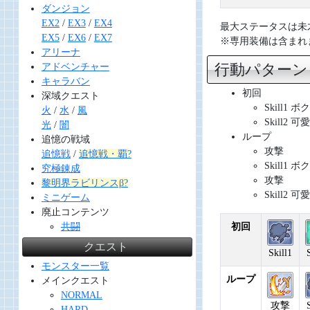
ダンジョン
EX2
/
EX3
/
EX4
最大ステータスは未才能
EX5
/
EX6
/
EX7
※専用装備は含まれ
アリーナ
行動パター
アドベンチャー
キャラバン
初回
深域クエスト
Skill1
火
/
水
/
風
Skill2
光
/
闇
ループ
追憶の戦域
攻撃
追憶戦
/
追憶戦・覇?
Skill1
究極錬成
攻撃
黎明界ラビリンスβ?
Skill2
ミニゲーム
廃止コンテンツ
共闘
初回
クエスト
Skill1
モンスター一覧
ループ
メインクエスト
NORMAL
攻撃
HARD