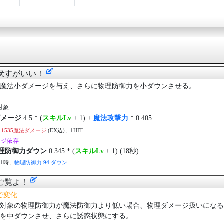
伏すがいい！
魔法小ダメージを与え、さらに物理防御力を小ダウンさせる。
対象
ダメージ
4.5 * (
スキルLv
+ 1) +
魔法攻撃力
* 0.405
11535
魔法ダメージ
(EX込)、1HIT
ージ依存
理防御力ダウン
0.345 * (
スキルLv
+ 1) (18秒)
71時、
物理防御力
94
ダウン
ご覧よ！
で変化
対象の物理防御力が魔法防御力より低い場合、物理ダメージ扱いになる
を中ダウンさせ、さらに誘惑状態にする。