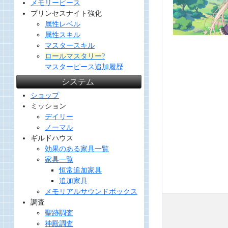
メモリーピース
プリンセスナイト強化
属性レベル
属性スキル
マスタースキル
ロールマスタリー?
マスターピース追加履歴
システム
ショップ
ミッション
デイリー
ノーマル
ギルドハウス
効果のある家具一覧
家具一覧
恒常追加家具
追加家具
メモリアルサウンドボックス
調査
聖跡調査
神殿調査