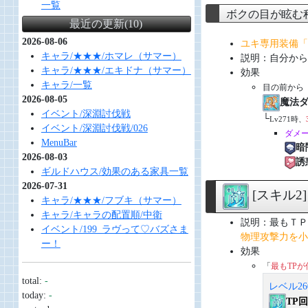
一覧
ボクの目が眩む
最近の更新(10)
2026-08-06
ユキ専用装備「
キャラ/★★★/ホマレ（サマー）
説明：自分から
キャラ/★★★/エキドナ（サマー）
効果
キャラ/一覧
目の前から
2026-08-05
魔法
イベント/深淵討伐戦
└
Lv271時、
イベント/深淵討伐戦/026
ダメ
MenuBar
暗
2026-08-03
誘
ギルドハウス/効果のある家具一覧
2026-07-31
[スキル2
キャラ/★★★/フブキ（サマー）
キャラ/キャラの配置順/中衛
説明：最もＴＰ
イベント/199_ラヴって♡バズさま
物理攻撃力を小ア
ー！
効果
「
最もTPが
total:
-
レベル26
today:
-
TP