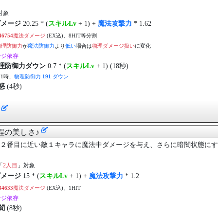
対象
ダメージ
20.25 * (
スキルLv
+ 1) +
魔法攻撃力
* 1.62
46754
魔法ダメージ
(EX込)、8HIT等分割
物理防御力
が
魔法防御力
より
低い
場合は
物理ダメージ扱い
に変化
ージ依存
理防御力ダウン
0.7 * (
スキルLv
+ 1) (18秒)
71時、
物理防御力
191
ダウン
惑
(4秒)
]
程の美しさ♪
２番目に近い敵１キャラに魔法中ダメージを与え、さらに暗闇状態にす
「
2人目
」対象
ダメージ
15 * (
スキルLv
+ 1) +
魔法攻撃力
* 1.2
34633
魔法ダメージ
(EX込)、1HIT
ージ依存
闇
(8秒)