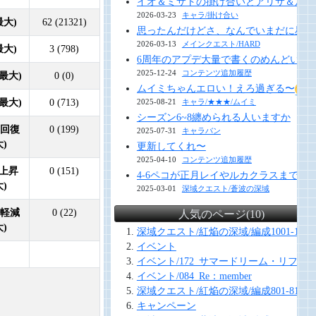
イオ＆ミサトの掛け合いとアリサ＆ルナ
2026-03-23
キャラ/掛け合い
最大)
62 (21321)
思ったんだけどさ、なんでいまだに星１
2026-03-13
メインクエスト/HARD
最大)
3 (798)
6周年のアプデ大量で書くのめんどい 今年
2025-12-24
コンテンツ追加履歴
最大)
0 (0)
ムイミちゃんエロい！えろ過ぎる〜
最大)
0 (713)
2025-08-21
キャラ/★★★/ムイミ
シーズン6~8纏められる人いますか
動回復
0 (199)
2025-07-31
キャラバン
大)
更新してくれ〜
2025-04-10
コンテンツ追加履歴
上昇
0 (151)
4-6ペコが正月レイやルカクラスまで
大)
2025-03-01
深域クエスト/蒼波の深域
費軽減
0 (22)
人気のページ(10)
大)
深域クエスト/紅焔の深域/編成1001-1010
イベント
イベント/172_サマードリーム・リフレ
イベント/084_Re：member
深域クエスト/紅焔の深域/編成801-810
キャンペーン