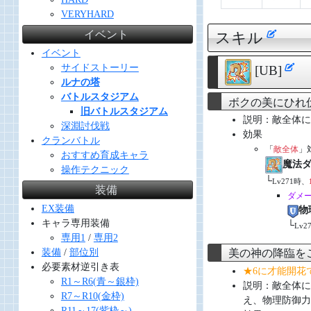
VERYHARD
イベント
スキル
イベント
サイドストーリー
[UB]
ルナの塔
バトルスタジアム
ボクの美にひれ
旧バトルスタジアム
説明：敵全体に
深淵討伐戦
効果
クランバトル
「
敵全体
」
おすすめ育成キャラ
魔法
操作テクニック
└
Lv271時、
装備
ダメ
EX装備
物
キャラ専用装備
└
Lv2
専用1
/
専用2
装備
/
部位別
美の神の降臨を
必要素材逆引き表
★6に才能開花
R1～R6(青～銀枠)
説明：敵全体に
R7～R10(金枠)
え、物理防御力
R11～17(紫枠～)