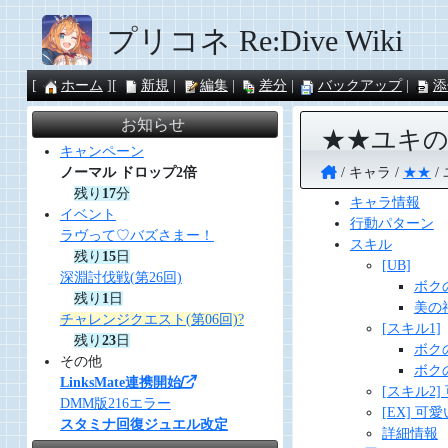
プリコネ Re:Dive Wiki
ホーム
新規
編集
差分
バックアップ
添
お知らせ
★★ユキ
キャンペーン
キャラ
★★
ノーマル ドロップ2倍
残り
17
分
キャラ情報
イベント
行動パターン
ラヴって♡バズさまー！
スキル
残り
15
日
[UB]
深淵討伐戦(第26回)
ボク
残り
1
日
美の
チャレンジクエスト(第06回)?
[スキル1]
残り
23
日
ボク
その他
ボク
LinksMate連携開始
[スキル2
DMM版216エラー
[EX] 
スタミナ回復ジュエル改定
詳細情報