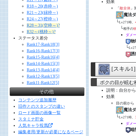
効果
R18～20(赤枠～)
「
敵全体
」
R21～23(緑枠～)
魔法
R24～27(橙枠～)
└
Lv271時、
R28～31(空枠～)?
└
相手の
R32～(桃枠～)?
ダメ
ステータス差分
物
Rank17-Rank18[3]
└
Lv2
Rank16-Rank17[3]
誘
Rank15-Rank16[4]
Rank14-Rank15[3]
[スキル1
Rank13-Rank14[4]
Rank12-Rank13[5]
ボクの目が眩む
Rank11-Rank12[5]
説明：自分から
その他
効果
コンテンツ追加履歴
目の前から
旧作とのスタンプの違い
魔法
ロード画面の画像一覧
└
Lv271時、
スタミナ貯金
ダメ
人気キャラ投票
暗
編集者用/更新が必要になるページ