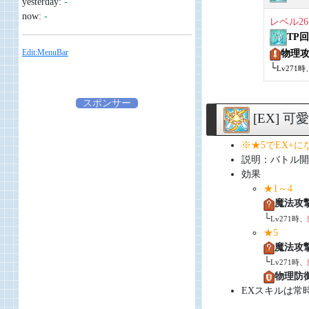
yesterday:
-
now:
-
レベル26
TP
Edit:MenuBar
物理
└
Lv271時
スポンサー
[EX] 
※★5でEX+
説明：バトル開
効果
★1～4
魔法攻
└
Lv271時、
★5
魔法攻
└
Lv271時、
物理防
EXスキルは常