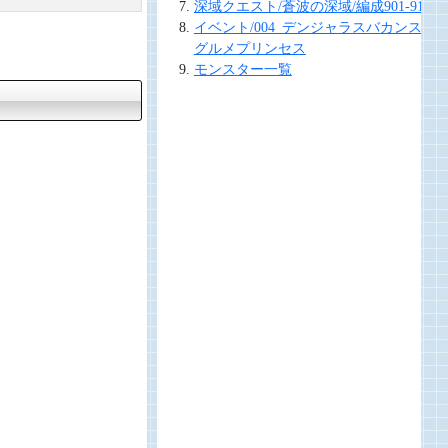
深域クエスト/蒼波の深域/編成901-910
イベント/004_デンジャラスバカンス！
グルメプリンセス
モンスター一覧